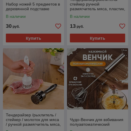
Набор ножей 5 предметов в
стейкер ручной
деревянной подставке
размягчитель мяса, пластик,
металл 20х5 см
В наличии
В наличии
30
13
руб.
руб.
Купить
Купить
Тендерайзер /рыхлитель /
стейкер / молоток для мяса
Чудо-Венчик для взбивания
/ ручной размягчитель мяса,
полуавтоматический
пластик, металл 20х5 см