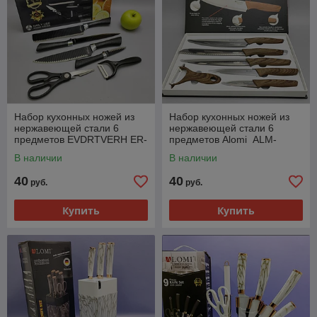
Набор кухонных ножей из
Набор кухонных ножей из
нержавеющей стали 6
нержавеющей стали 6
предметов EVDRTVERH ER-
предметов Alomi ALM-
0238A/ Подарочная
0018A/ Подарочная
В наличии
В наличии
упаковка
упаковка
40
40
руб.
руб.
Купить
Купить