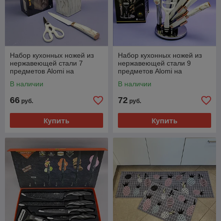
Набор кухонных ножей из
Набор кухонных ножей из
нержавеющей стали 7
нержавеющей стали 9
предметов Alomi на
предметов Alomi на
подставке / Подарочная
подставке / Подарочная
В наличии
В наличии
упаковка
упаковка
66
72
руб.
руб.
Купить
Купить