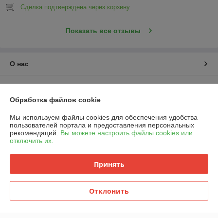
Сделка подтверждена через корзину
Показать все отзывы
О нас
Контакты
Обработка файлов cookie
Доставка и оплата
Мы используем файлы cookies для обеспечения удобства
пользователей портала и предоставления персональных
График работы
рекомендаций.
Вы можете настроить файлы cookies или
отключить их.
Полная версия сайта
Принять
Политика обработки cookies
Отклонить
Сайт создан на платформе Deal.by