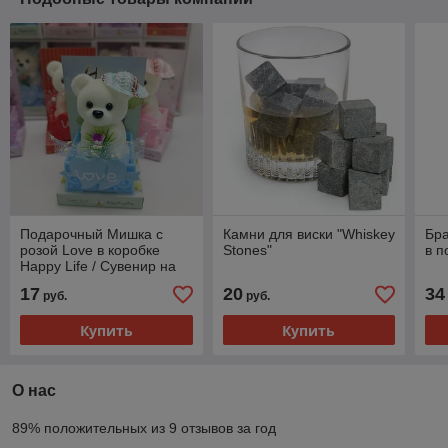
Подарочный Мишка с
Камни для виски "Whiskey
Бра
розой Love в коробке
Stones"
в п
Happy Life / Сувенир на
праздник
17
20
34
руб.
руб.
Купить
Купить
О нас
89% положительных из 9 отзывов за год