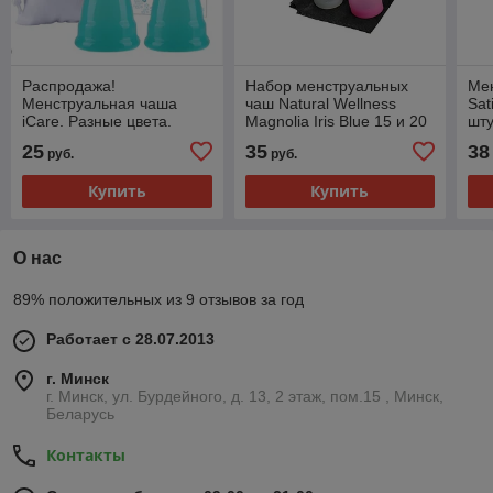
Распродажа!
Набор менструальных
Ме
Менструальная чаша
чаш Natural Wellness
Sat
iCare. Разные цвета.
Magnolia Iris Blue 15 и 20
шту
мл 2 штуки
25
35
38
руб.
руб.
Купить
Купить
О нас
89% положительных из 9 отзывов за год
Работает с 28.07.2013
г. Минск
г. Минск, ул. Бурдейного, д. 13, 2 этаж, пом.15 , Минск,
Беларусь
Контакты