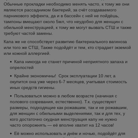
Обычные прокладки необходимо менять часто, к тому же они
являются рассадником бактерий, за счёт создаваемого
парникового эффекта, да и в бассейн с ней не пойдёшь,
тампоны вмещают около 5мл, что неудобно для женщин с
обильной менструацией, к тому же могут вызвать СТШ и также
требуют частой замены.
Капа же не способствует развитию бактериального вагиноза
или того же СТШ, Также подойдёт и тем, кто страдает экземой
или кожной аллергией.
Капа никогда не станет причиной неприятного запаха и
опрелостей
Крайне экономичны! Срок эксплуатации 10 лет, а
окупится она уже через 6-7 месяцев, учитывая стоимость
иных средств гигиены.
Пользоваться можно в любом возрасте (начиная с
полового созревания, естественно). Т.к. существуют
размеры, подходящие как рожавшим, так и не рожавшим,
для женщин с обильными выделениями, так и для тех, у
кого достаточно скудная менструация капу не нужно
часто опорожнять ― её вполне хватит на 12 часов!
Её можно использовать и днём и ночью, подойдёт для