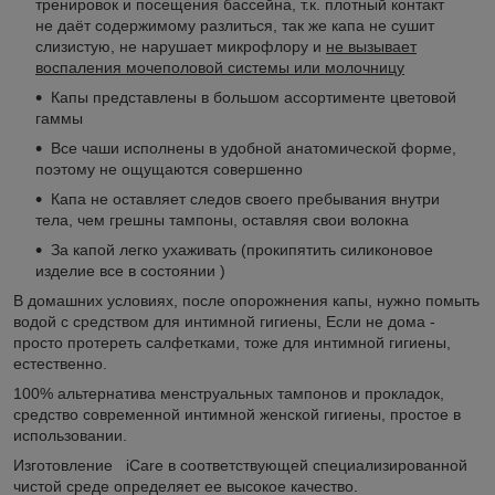
тренировок и посещения бассейна, т.к. плотный контакт
не даёт содержимому разлиться, так же капа не сушит
слизистую, не нарушает микрофлору и
не вызывает
воспаления мочеполовой системы или молочницу
Капы представлены в большом ассортименте цветовой
гаммы
Все чаши исполнены в удобной анатомической форме,
поэтому не ощущаются совершенно
Капа не оставляет следов своего пребывания внутри
тела, чем грешны тампоны, оставляя свои волокна
За капой легко ухаживать (прокипятить силиконовое
изделие все в состоянии )
В домашних условиях, после опорожнения капы, нужно помыть
водой с средством для интимной гигиены, Если не дома -
просто протереть салфетками, тоже для интимной гигиены,
естественно.
100% альтернатива менструальных тампонов и прокладок,
средство современной интимной женской гигиены, простое в
использовании.
Изготовление iCare в соответствующей специализированной
чистой среде определяет ее высокое качество.