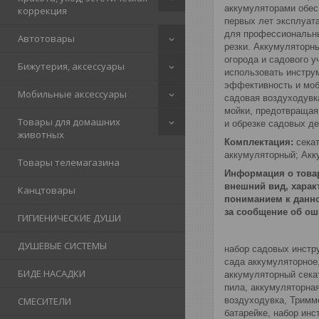
аккумуляторами обес
коррекция
первых лет эксплуат
для профессиональны
Автотовары
резки. Аккумуляторн
огорода и садового 
Бижутерия, аксессуары
использовать инструм
эффективность и моб
Мобильные аксессуары
садовая воздуходувк
мойки, предотвращая
Товары для домашних
и обрезке садовых де
животных
Комплектация:
секат
аккумуляторный; Акку
Товары телемагазина
Информация о товар
внешний вид, харак
Канцтовары
пониманием к данно
за сообщение об ош
ГИГИЕНИЧЕСКИЕ ДУШИ
ДУШЕВЫЕ СИСТЕМЫ
набор садовых инстру
сада аккумуляторное
БИДЕ НАСАДКИ
аккумуляторный сека
пила, аккумуляторна
СМЕСИТЕЛИ
воздуходувка, Тримм
батарейке, набор ин