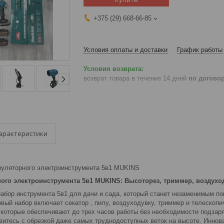
+375 (29) 668-66-85
Условия оплаты и доставки
График работы
возврат товара в течение 14 дней
по догово
арактеристики
муляторного электроинструмента 5в1 MUKINS
ого электроинструмента 5в1 MUKINS: Высоторез, триммер, воздуход
бор инструмента 5в1 для дачи и сада, который станет незаменимым по
овый набор включает секатор , пилу, воздуходувку, триммер и телеско
 которые обеспечивают до трех часов работы без необходимости подзар
авитесь с обрезкой даже самых труднодоступных веток на высоте. Инно