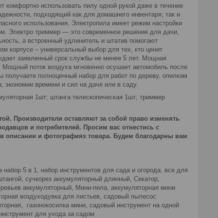
ет комфортно использовать пилу одной рукой даже в течение
дежности, подходящий как для домашнего инвентаря, так и
асного использования. Электропила имеет режим настройки
м. Электро триммер — это современное решение для дачи,
ьность, а встроенный удлинитель и штатив помогают
ном корпусе – универсальный выбор для тех, кто ценит
рждает заявленный срок службы не менее 5 лет. Мощная
а. Мощный поток воздуха мгновенно осушает автомобиль после
ы получаете полноценный набор для работ по дереву, опилкам
, экономии времени и сил на даче или в саду.
муляторная 1шт; штанга телескопическая 1шт; триммер
ой. Производители оставляют за собой право изменять
одавцов и потребителей. Просим вас отнестись с
 в описании и фотографиях товара. Будем благодарны вам
 набор 5 в 1, набор инструментов для сада и огорода, все для
штангой, сучкорез аккумуляторный длинный, Секатор,
еревьев аккумуляторный, Мини-пила, аккумуляторная мини
торная воздуходувка для листьев, садовый пылесос
торная, газонокосилка мини, садовый инструмент на одной
инструмент для ухода за садом