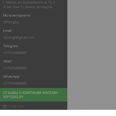
г. Минск, ул. Бурдейного, д. 13, 2
этаж, пом.15, Минск, Беларусь
VIPtorg.by
viptorg2@gmail.com
+375256686685
+375256686685
+375256686685
ОТЗЫВЫ О КОМПАНИИ МАГАЗИН
VIPTORG.BY
11.06.2026
Покупатель