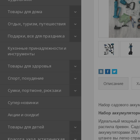
Товары для дома
Отдых, туризм, путешествия
Подарки, все для праздника
Кухонные принадлежности и
инструменты
Товары для здоровья
Спорт, похудение
Описание
Х
Сумки, портмоне, рюкзаки
Супер-новинки
Набор садового акку
Набор аккумуляторн
Акции и скидки!
Идеальный мощный на
Товары для детей
распила бревен. Сад
аккумуляторами 36V,
штанге вы легко спр
Красота, уход, эстетическая