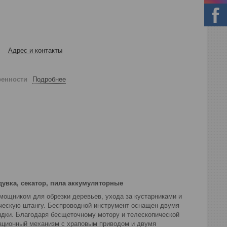
Адрес и контакты
ренности
Подробнее
увка, секатор, пила аккумуляторные
мощником для обрезки деревьев, ухода за кустарниками и
пическую штангу. Беспроводной инструмент оснащен двумя
ядки. Благодаря бесщеточному мотору и телескопической
вационный механизм с храповым приводом и двумя