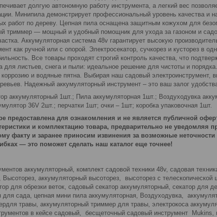
печивает долгую автономную работу инструмента, а легкий вес позволя
ации. Минипила демонстрирует профессиональный уровень качества и на
х работ по дереву. Цепная пила оснащена защитным кожухом для безоп
ый триммер — мощный и удобный помощник для ухода за газоном и садо
участка. Аккумуляторная система 48v гарантирует высокую производител
ент как ручной или с опорой. Электросекатор, сучкорез и кусторез в од
ильность. Все товары проходят строгий контроль качества, что подтве
а для листьев, снега и пыли: идеальное решение для чистоты и порядк
 коррозию и водяные пятна. Выбирая наш садовый электроинструмент, в
ревьев. Надежный аккумуляторный инструмент – это ваш залог удобства
ор аккумуляторный 1шт.; Пила аккумуляторная 1шт.; Воздуходувка акку
мулятор 36V 2шт.; перчатки 1шт; очки – 1шт; коробка упаковочная 1шт.
е предоставлена для ознакомления и не является публичной оферт
теристики и комплектацию товара, предварительно не уведомляя пр
му факту и заранее приносим извинения за возможные неточности
ибках — это поможет сделать наш каталог еще точнее!
ментов аккумуляторный, комплект садовой техники 48v, садовая техника
, Высоторез, аккумуляторный высоторез, высоторез с телескопической 
тор для обрезки веток, садовый секатор аккумуляторный, секатор для д
я для сада, цепная мини пила аккумуляторная, Воздуходувка, аккумуля
ердля травы, аккумуляторный триммер для травы, электрокоса аккумуля
струментов в кейсе садовый, бесщеточный садовый инструмент Mukins, 