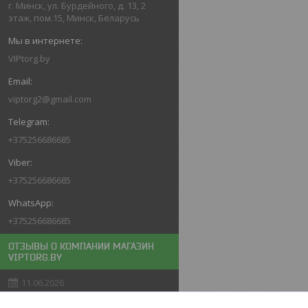
г. Минск, ул. Бурдейного, д. 13, 2
этаж, пом.15, Минск, Беларусь
VIPtorg.by
viptorg2@gmail.com
+375256686685
+375256686685
+375256686685
ОТЗЫВЫ О КОМПАНИИ МАГАЗИН
VIPTORG.BY
11.06.2026
Покупатель