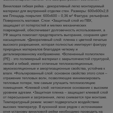
Виниловая гибкая рейка - декоративный легко монтируемый
материал для внутренней отделки стен. Размеры: 600х600х2,8
мм Площадь покрытия: 600х600 – 0,36 м² Фактура: рельефная.
Поверхность матовая. Слои: •Защитный слой из ПВХ,
защищает от потертостей и мелких механических
повреждений, обеспечивает долговечность использования, а
УФ защита помогает предотвратить выгорание, сохраняя цвет
насыщенным. •Декоративный слой: пленка с цветной печатью
высокого разрешения, которая полностью имитирует фактуру
природных материалов благодаря четкому и
детализированному изображению. •Вспененный полиэтилен
(РЕ) - это полимерный материал с закрытоячеистой структурой,
легкий и гибкий, имеет отличные теплоизоляционные,
звукоизоляционные и амортизационные свойства, устойчив к
влаге. •Фольгированный слой: основное свойство этого слоя –
отражение тепловых волн, позволяющее минимизировать
тепловые потери, тем самым улучшить теплоизоляцию
помещения. •Клеевой слой: нетоксичное основание с высоким
уровнем адгезии. •Защитная пленка – защищает клеевой слой
от пересыхания и загрязнения, легко снимается при монтаже.
Температурный режим: может подвергаться воздействию
высоких температур. В кухонной зоне рядом с источниками
огня установку виниловогй рейки необходимо проводить на