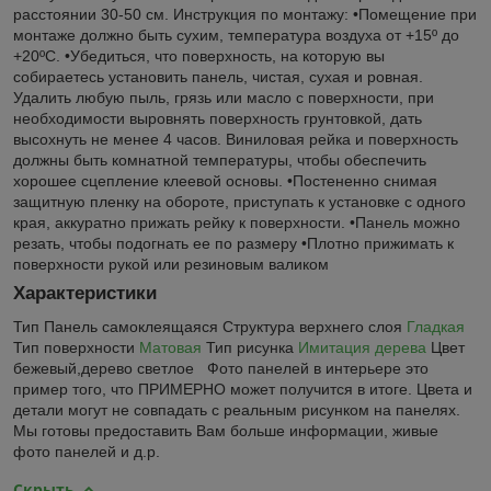
расстоянии 30-50 см. Инструкция по монтажу: •Помещение при
монтаже должно быть сухим, температура воздуха от +15º до
+20ºС. •Убедиться, что поверхность, на которую вы
собираетесь установить панель, чистая, сухая и ровная.
Удалить любую пыль, грязь или масло с поверхности, при
необходимости выровнять поверхность грунтовкой, дать
высохнуть не менее 4 часов. Виниловая рейка и поверхность
должны быть комнатной температуры, чтобы обеспечить
хорошее сцепление клеевой основы. •Постененно снимая
защитную пленку на обороте, приступать к установке с одного
края, аккуратно прижать рейку к поверхности. •Панель можно
резать, чтобы подогнать ее по размеру •Плотно прижимать к
поверхности рукой или резиновым валиком
Характеристики
Тип Панель самоклеящаяся Структура верхнего слоя
Гладкая
Тип поверхности
Матовая
Тип рисунка
Имитация дерева
Цвет
бежевый,дерево светлое Фото панелей в интерьере это
пример того, что ПРИМЕРНО может получится в итоге. Цвета и
детали могут не совпадать с реальным рисунком на панелях.
Мы готовы предоставить Вам больше информации, живые
фото панелей и д.р.
Скрыть