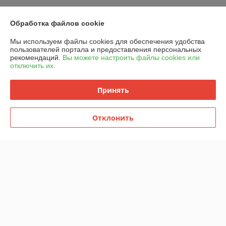
Контакты
Обработка файлов cookie
Мы используем файлы cookies для обеспечения удобства
Доставка и оплата
пользователей портала и предоставления персональных
рекомендаций.
Вы можете настроить файлы cookies или
отключить их.
График работы
Принять
Полная версия сайта
Политика обработки cookies
Отклонить
Сайт создан на платформе Deal.by
Информация для покупателя
Индивидуальный предприниматель:
ИП Шукайло Татьяна