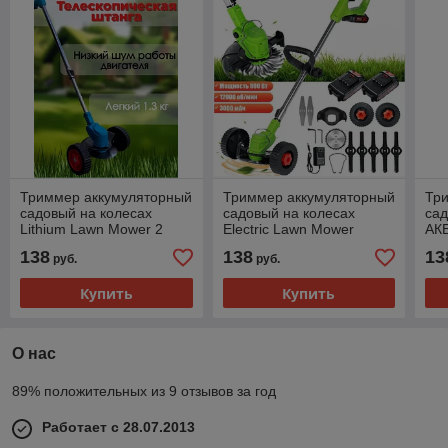
Триммер аккумуляторный
Триммер аккумуляторный
Тр
садовый на колесах
садовый на колесах
сад
Lithium Lawn Mower 2
Electric Lawn Mower
АКБ
АКБ, 10000 об/мин
Manual 2 АКБ по 48V
138
138
13
руб.
руб.
(КОЛЕСА СЪЕМНЫЕ)
СУПЕР -ЦЕНА!
Купить
Купить
О нас
89% положительных из 9 отзывов за год
Работает с 28.07.2013