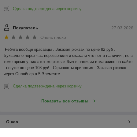
Сделка подтверждена через корзину
Покупатель
27.03.2026
Очень плохо
Ребята вообще красавцы . Заказал рюкзак по цене 82 руб . 
Буквально через час перезвонили и сказали что нет в наличии , но в 
тоже время у них этот же рюкзак был в наличии в магазине на сайте 
- но уже по цене 108 руб . Скриншоты приложил . Заказал рюкзак 
через Онлайнер в 5 Элементе  .
Сделка подтверждена через корзину
Показать все отзывы
О нас
Контакты