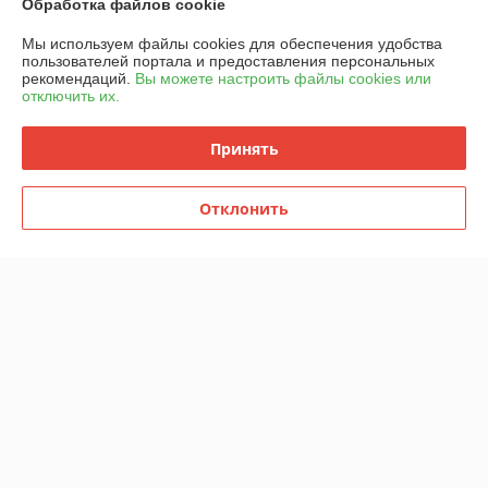
Обработка файлов cookie
Мы используем файлы cookies для обеспечения удобства
Доставка и оплата
пользователей портала и предоставления персональных
рекомендаций.
Вы можете настроить файлы cookies или
отключить их.
График работы
Принять
Полная версия сайта
Политика обработки cookies
Отклонить
Сайт создан на платформе Deal.by
Информация для покупателя
Индивидуальный предприниматель:
ИП Шукайло Татьяна
Александровна
220034 , г. Минск , ул. Якубовского, 22, кор1 ,