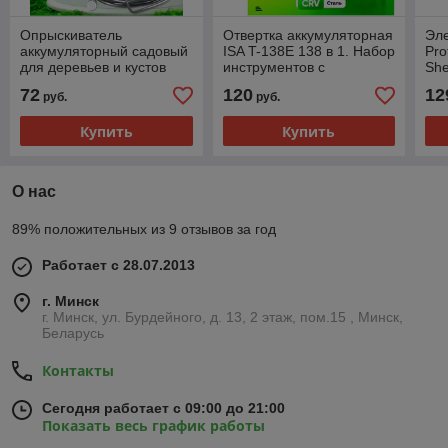
Опрыскиватель
Отвертка аккумуляторная
Эле
аккумуляторный садовый
ISA T-138E 138 в 1. Набор
Pro
для деревьев и кустов
инструментов с
She
Electric Spray Gun.
электрической отверткой
акк
72
120
12
руб.
руб.
Телескопическая штанга
120 магнитных бит
60 см
Купить
Купить
О нас
89% положительных из 9 отзывов за год
Работает с 28.07.2013
г. Минск
г. Минск, ул. Бурдейного, д. 13, 2 этаж, пом.15 , Минск,
Беларусь
Контакты
Сегодня работает с 09:00 до 21:00
Показать весь график работы