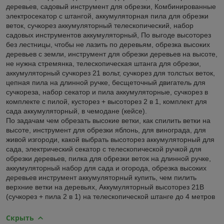
деревьев, садовый инструмент для обрезки, Комбинированные
электросекатор с штангой, аккумуляторная пила для обрезки
веток, сучкорез аккумуляторный телескопический, набор
садовых инструментов аккумуляторный, По выгоде высоторез
без лестницы, чтобы не лазить по деревьям, обрезка высоких
деревьев с земли, инструмент для обрезки деревьев на высоте,
не нужна стремянка, телескопическая штанга для обрезки,
аккумуляторный сучкорез 21 вольт, сучкорез для толстых веток,
цепная пила на длинной ручке, бесщеточный двигатель для
сучкореза, набор секатор и пила аккумуляторные, сучкорез в
комплекте с пилой, кусторез + высоторез 2 в 1, комплект для
сада аккумуляторный, в чемодане (кейсе).
По задачам чем обрезать высокие ветки, как спилить ветки на
высоте, инструмент для обрезки яблонь, для винограда, для
живой изгороди, какой выбрать высоторез аккумуляторный для
сада, электрический секатор с телескопической ручкой для
обрезки деревьев, пилка для обрезки веток на длинной ручке,
аккумуляторный набор для сада и огорода, обрезка высоких
деревьев инструмент аккумуляторный купить, чем пилить
верхние ветки на деревьях, Аккумуляторный высоторез 21В
(сучкорез + пила 2 в 1) на телескопической штанге до 4 метров
Скрыть