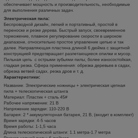
обеспечивает мощность и производительность, необходимые
для выполнения различных задач.
Электрическая пила:
Беспроводной дизайн, легкий и портативный, простой в
переноске и резке дерева. Быстрый запуск, своевременное
торможение, плавное регулирование скорости в широком
диапазоне, относительно простое управление цепью и так
далее. Направляющая пластина длиной 6 дюйма с защитной
конструкцией предотвращает разлетающиеся опилки и мусор.
Пильная цепь с острыми зубьями пилы, более износостойкая,
гладкая резка. Сфера применения: обрезка деревьев в садах,
обрезка ветвей садах, резка дров и т. д.
Характеристики:
Название: Электрические ножницы + электрическая цепная
пила + телескопическая штанга
Материал: Пластик + сталь 45#
Рабочее напряжение: 21 В
Напряжение зарядки: 110-220 В
Батарея: 2 * аккумуляторная батарея, 21 В, (входит в комплект)
Время зарядки: 4-5 часов
Время работы: 1-1,5 часа
Длина телескопической штанги: 1.1 метра-1.7 метра
Размер цепной пилы: 6 дюймов