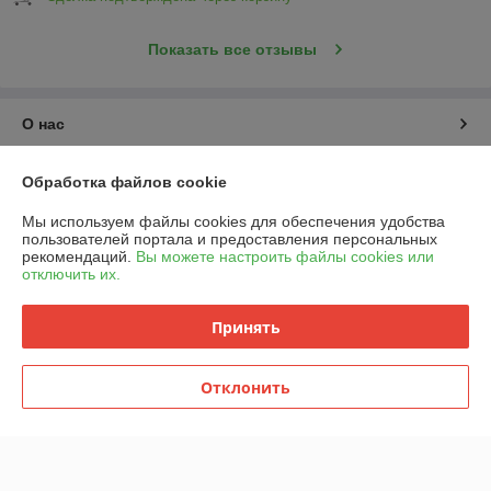
Показать все отзывы
О нас
Контакты
Обработка файлов cookie
Мы используем файлы cookies для обеспечения удобства
Доставка и оплата
пользователей портала и предоставления персональных
рекомендаций.
Вы можете настроить файлы cookies или
отключить их.
График работы
Принять
Полная версия сайта
Политика обработки cookies
Отклонить
Сайт создан на платформе Deal.by