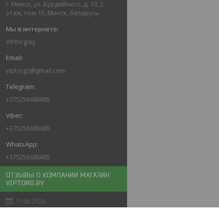
г. Минск, ул. Бурдейного, д. 13, 2
этаж, пом.15, Минск, Беларусь
VIPtorg.by
viptorg2@gmail.com
+375256686685
+375256686685
+375256686685
ОТЗЫВЫ О КОМПАНИИ МАГАЗИН
VIPTORG.BY
11.06.2026
Покупатель