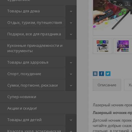
Товары для дома
Отдых, туризм, путешествия
Подарки, все для праздника
Кухонные принадлежности и
инструменты
Товары для здоровья
Спорт, похудение
Описание
Х
Сумки, портмоне, рюкзаки
Супер-новинки
Лазерный ночник-проек
Акции и скидки!
Лазерный ночник-про
Товары для детей
Детский ночник прое
читайте добрые сказк
Красота, уход, эстетическая
спальне, в гостиной,