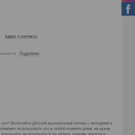
Адрес и контакты
ренности
Подробнее
й уют! Включайте детский музыкальный ночник с мелодией и
поможет использовать его в любой комнате дома: на кухне,
и выключать по отдельности на разных уровнях яркости и