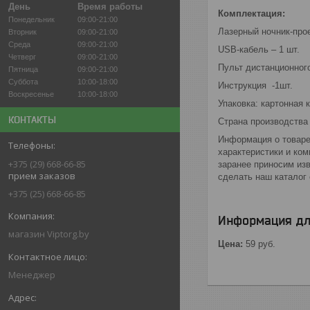
День
Время работы
Комплектация:
Понедельник
09:00-21:00
Лазерный ночник-проек
Вторник
09:00-21:00
Среда
09:00-21:00
USB-кабель – 1 шт.
Четверг
09:00-21:00
Пульт дистанционног
Пятница
09:00-21:00
Суббота
10:00-18:00
Инструкция -1шт.
Воскресенье
10:00-18:00
Упаковка: картонная 
КОНТАКТЫ
Страна производства 
Информация о товаре
характеристики и ко
+375 (29) 668-66-85
заранее приносим из
прием заказов
сделать наш каталог 
+375 (25) 668-66-85
Информация дл
магазин Viptorg.by
Цена:
59
руб.
Менеджер