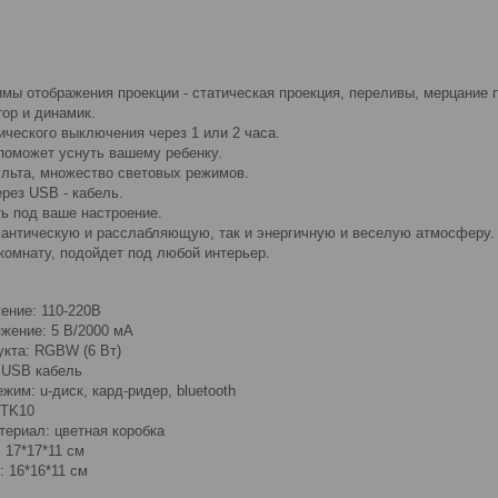
мы отображения проекции - статическая проекция, переливы, мерцание п
тор и динамик.
ического выключения через 1 или 2 часа.
поможет уснуть вашему ребенку.
ульта, множество световых режимов.
рез USB - кабель.
ть под ваше настроение.
мантическую и расслабляющую, так и энергичную и веселую атмосферу.
комнату, подойдет под любой интерьер.
ение: 110-220В
жение: 5 В/2000 мА
кта: RGBW (6 Вт)
 USB кабель
им: u-диск, кард-ридер, bluetooth
BTK10
териал: цветная коробка
 17*17*11 см
 16*16*11 см