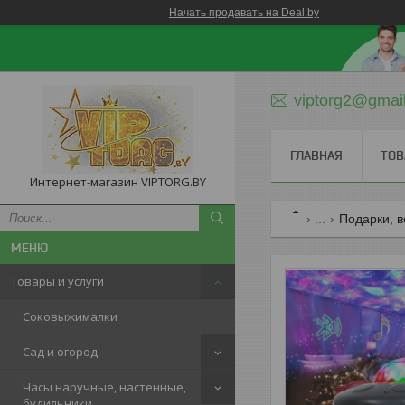
Начать продавать на Deal.by
viptorg2@gmai
ГЛАВНАЯ
ТОВ
Интернет-магазин VIPTORG.BY
...
Подарки, в
Товары и услуги
Соковыжималки
Сад и огород
Часы наручные, настенные,
будильники