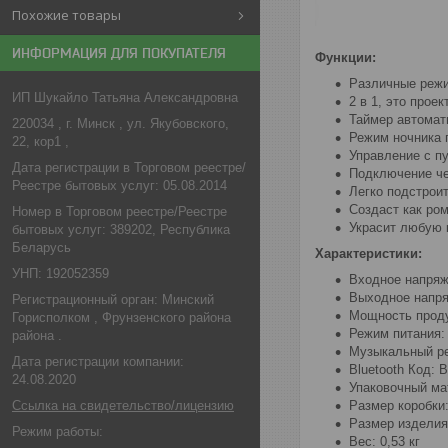
Похожие товары
ИНФОРМАЦИЯ ДЛЯ ПОКУПАТЕЛЯ
Функции:
Различные режи
ИП Шукайло Татьяна Александровна
2 в 1, это проек
Таймер автомат
220034 , г. Минск , ул. Якубовского,
Режим ночника 
22, кор1 ,
Управление с п
Дата регистрации в Торговом реестре/
Подключение че
Реестре бытовых услуг: 05.08.2014
Легко подстрои
Создаст как ро
Номер в Торговом реестре/Реестре
Украсит любую 
бытовых услуг: 389202, Республика
Беларусь
Характеристики:
УНП: 192052359
Входное напряж
Выходное напря
Регистрационный орган: Минский
Мощность проду
Горисполком , Фрунзенского района
Режим питания:
района .
Музыкальный реж
Дата регистрации компании:
Bluetooth Код: 
24.08.2020
Упаковочный ма
Ссылка на свидетельство/лицензию
Размер коробки:
Размер изделия:
Режим работы:
Вес: 0,53 кг