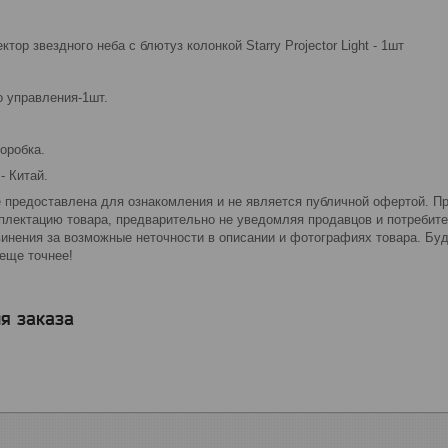
тор звездного неба с блютуз колонкой Starry Projector Light - 1шт
о управления-1шт.
коробка.
- Китай.
 предоставлена для ознакомления и не является публичной офертой. Пр
мплектацию товара, предварительно не уведомляя продавцов и потребите
винения за возможные неточности в описании и фотографиях товара. Бу
еще точнее!
я заказа