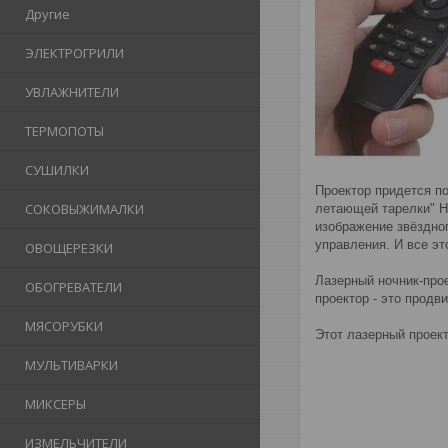
Другие
ЭЛЕКТРОГРИЛИ
УВЛАЖНИТЕЛИ
ТЕРМОПОТЫ
СУШИЛКИ
Проектор придется п
СОКОВЫЖИМАЛКИ
летающей тарелки" Н
изображение звëздног
управления. И все эт
ОВОЩЕРЕЗКИ
Лазерный ночник-прое
ОБОГРЕВАТЕЛИ
проектор - это продв
МЯСОРУБКИ
Этот лазерный проек
МУЛЬТИВАРКИ
МИКСЕРЫ
ИЗМЕЛЬЧИТЕЛИ