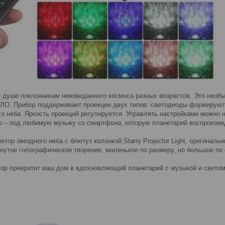
о душе поклонникам неизведанного космоса разных возрастов. Это необ
ЛО. Прибор поддерживает проекции двух типов: светодиоды формируют к
о неба. Яркость проекций регулируется. Управлять настройками можно н
о – под любимую музыку со смартфона, которую планетарий воспроизвед
ктор звездного неба с блютуз колонкой Starry Projector Light, оригинал
инутое голографическое творение, маленькое по размеру, но большое по
тор превратит ваш дом в вдохновляющий планетарий с музыкой и светом