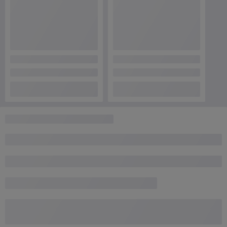
Сделка подтверждена через корзину
Покупатель
27.03.2026
Очень плохо
Ребята вообще красавцы . Заказал рюкзак по цене 82 руб . 
Буквально через час перезвонили и сказали что нет в наличии , но в 
тоже время у них этот же рюкзак был в наличии в магазине на сайте 
- но уже по цене 108 руб . Скриншоты приложил . Заказал рюкзак 
через Онлайнер в 5 Элементе  .
Сделка подтверждена через корзину
Показать все отзывы
О нас
Контакты