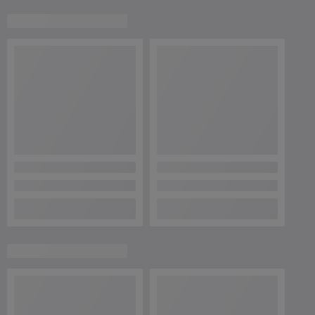
О нас
89% положительных из 9 отзывов за год
Работает с 28.07.2013
г. Минск
г. Минск, ул. Бурдейного, д. 13, 2 этаж, пом.15 , Минск,
Беларусь
Контакты
Сегодня работает с 09:00 до 21:00
Показать весь график работы
Отзывы о магазине
1394 отзывов за всё время
Покупатель
11.06.2026
Отлично