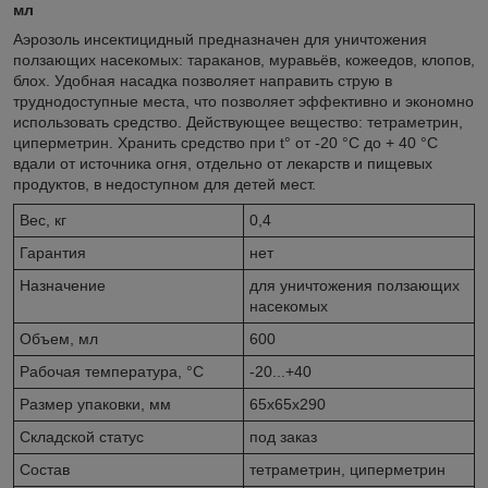
мл
Аэрозоль инсектицидный предназначен для уничтожения
ползающих насекомых: тараканов, муравьёв, кожеедов, клопов,
блох. Удобная насадка позволяет направить струю в
труднодоступные места, что позволяет эффективно и экономно
использовать средство. Действующее вещество: тетраметрин,
циперметрин. Хранить средство при t° от -20 °С до + 40 °С
вдали от источника огня, отдельно от лекарств и пищевых
продуктов, в недоступном для детей мест.
Вес, кг
0,4
Гарантия
нет
Назначение
для уничтожения ползающих
насекомых
Объем, мл
600
Рабочая температура, °C
-20...+40
Размер упаковки, мм
65х65х290
Складской статус
под заказ
Состав
тетраметрин, циперметрин