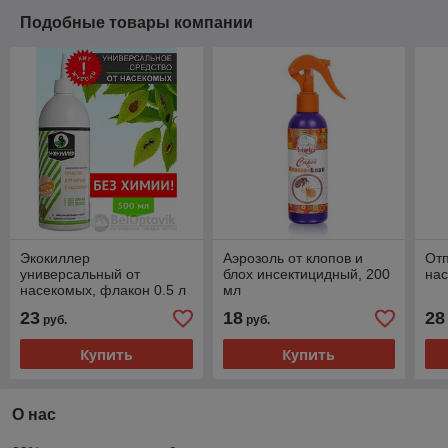
Подобные товары компании
Экокиллер
Аэрозоль от клопов и
Отп
универсальный от
блох инсектицидный, 200
нас
насекомых, флакон 0.5 л
мл
23
18
28
руб.
руб.
Купить
Купить
О нас