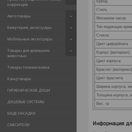
Бренд
коррекция
Стиль
Автотовары
Механизм часов
Тип индикации вре
Бижутерия, аксессуары
Стекло
Мобильные аксессуары
Цвет циферблата
Товары для домашних
Корпус (материал)
животных
Цвет корпуса
Товары телемагазина
Браслет (материал)
Цвет браслета
Канцтовары
Ширина корпуса, м
ГИГИЕНИЧЕСКИЕ ДУШИ
Толщина корпуса, 
ДУШЕВЫЕ СИСТЕМЫ
Вес, гр
БИДЕ НАСАДКИ
Информация дл
СМЕСИТЕЛИ