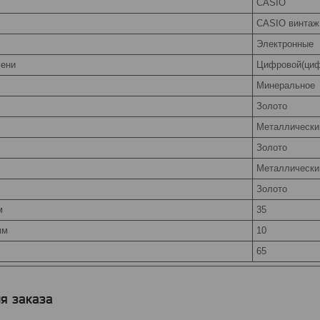
CASIO
CASIO винтаж
Электронные
мени
Цифровой(ци
Минеральное
Золото
Металлически
Золото
Металлически
Золото
м
35
мм
10
65
я заказа