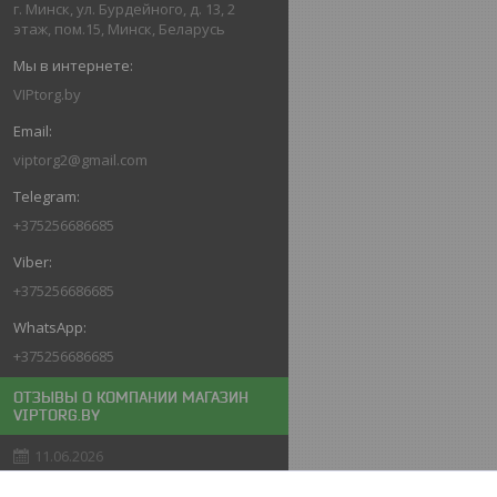
г. Минск, ул. Бурдейного, д. 13, 2
этаж, пом.15, Минск, Беларусь
VIPtorg.by
viptorg2@gmail.com
+375256686685
+375256686685
+375256686685
ОТЗЫВЫ О КОМПАНИИ МАГАЗИН
VIPTORG.BY
11.06.2026
Покупатель