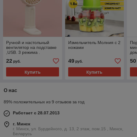
Ручной и настольный
Измельчитель Молния с 2
По
вентилятор на подставке
ножами
мин
,USB. 3 режима .
дом
Cle
22
49
50
руб.
руб.
Купить
Купить
О нас
89% положительных из 9 отзывов за год
Работает с 28.07.2013
г. Минск
г. Минск, ул. Бурдейного, д. 13, 2 этаж, пом.15 , Минск,
Беларусь