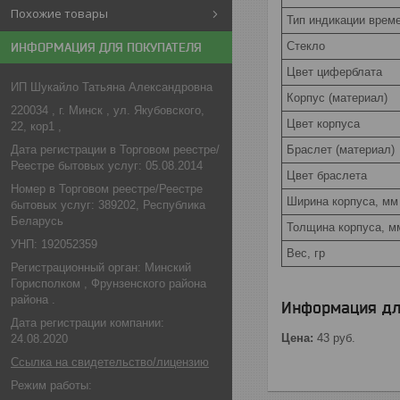
Похожие товары
Тип индикации врем
Стекло
ИНФОРМАЦИЯ ДЛЯ ПОКУПАТЕЛЯ
Цвет циферблата
ИП Шукайло Татьяна Александровна
Корпус (материал)
220034 , г. Минск , ул. Якубовского,
Цвет корпуса
22, кор1 ,
Дата регистрации в Торговом реестре/
Браслет (материал)
Реестре бытовых услуг: 05.08.2014
Цвет браслета
Номер в Торговом реестре/Реестре
Ширина корпуса, мм
бытовых услуг: 389202, Республика
Беларусь
Толщина корпуса, м
УНП: 192052359
Вес, гр
Регистрационный орган: Минский
Горисполком , Фрунзенского района
района .
Информация дл
Дата регистрации компании:
Цена:
43
руб.
24.08.2020
Ссылка на свидетельство/лицензию
Режим работы: