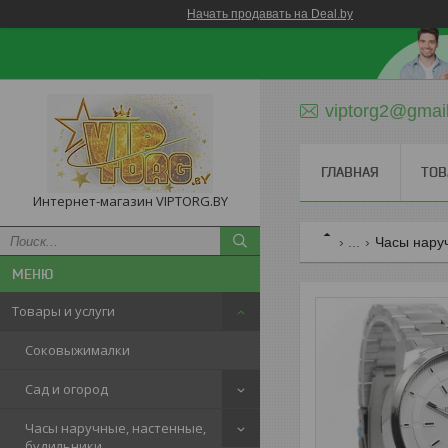
Начать продавать на Deal.by
viptorg2@gmai
ГЛАВНАЯ
ТОВ
Интернет-магазин VIPTORG.BY
...
Часы нару
Товары и услуги
Соковыжималки
Сад и огород
Часы наручные, настенные,
будильники