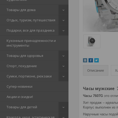
Товары для дома
Отдых, туризм, путешествия
Подарки, все для праздника
Кухонные принадлежности и
инструменты
Товары для здоровья
Спорт, похудение
Описание
Х
Сумки, портмоне, рюкзаки
Супер-новинки
Часы мужские 7
Часы 7607G
это отли
Акции и скидки!
Хит продаж – идеальн
Товары для детей
Корпус выполнен из 
Наручные часы подой
Красота, уход, эстетическая