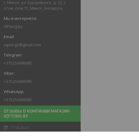
г. Минск, ул. Бурдейного, д. 13, 2
этаж, пом.15, Минск, Беларусь
VIPtorg.by
viptorg2@gmail.com
+375256686685
+375256686685
+375256686685
ОТЗЫВЫ О КОМПАНИИ МАГАЗИН
VIPTORG.BY
11.06.2026
Покупатель