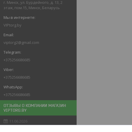
г. Минск, ул. Бурдейного, д. 13, 2
этаж, пом.15, Минск, Беларусь
VIPtorg.by
viptorg2@gmail.com
+375256686685
+375256686685
+375256686685
ОТЗЫВЫ О КОМПАНИИ МАГАЗИН
VIPTORG.BY
11.06.2026
Покупатель