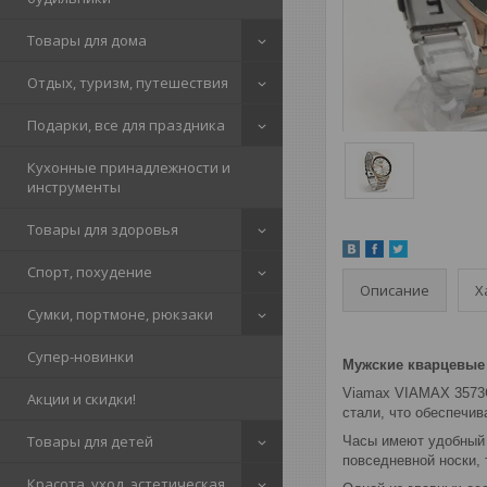
Товары для дома
Отдых, туризм, путешествия
Подарки, все для праздника
Кухонные принадлежности и
инструменты
Товары для здоровья
Спорт, похудение
Описание
Х
Сумки, портмоне, рюкзаки
Супер-новинки
Мужские кварцевые
Viamax VIAMAX 3573G
Акции и скидки!
стали, что обеспечив
Товары для детей
Часы имеют удобный 
повседневной носки, 
Красота, уход, эстетическая