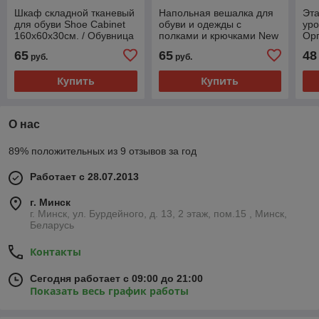
Шкаф складной тканевый
Напольная вешалка для
Эта
для обуви Shoe Cabinet
обуви и одежды с
уро
160х60х30см. / Обувница
полками и крючками New
Орг
из 9 полок / Полка для
Simple floor Clothes Rack
65
65
48
руб.
руб.
обуви
4 яруса 158х60х28 см.
Купить
Купить
О нас
89% положительных из 9 отзывов за год
Работает с 28.07.2013
г. Минск
г. Минск, ул. Бурдейного, д. 13, 2 этаж, пом.15 , Минск,
Беларусь
Контакты
Сегодня работает с 09:00 до 21:00
Показать весь график работы