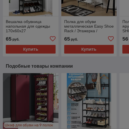
Вешалка обувница
Полка для обуви
Пол
напольная для одежды
металлическая Easy Shoe
яру
170х60х27
Rack / Этажерка /
SH
Обувница напольная
65
65
56
руб.
руб.
Купить
Купить
Подобные товары компании