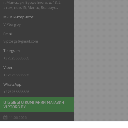
г. Минск, ул. Бурдейного, д. 13, 2
этаж, пом.15, Минск, Беларусь
VIPtorg.by
viptorg2@gmail.com
+375256686685
+375256686685
+375256686685
ОТЗЫВЫ О КОМПАНИИ МАГАЗИН
VIPTORG.BY
11.06.2026
Покупатель