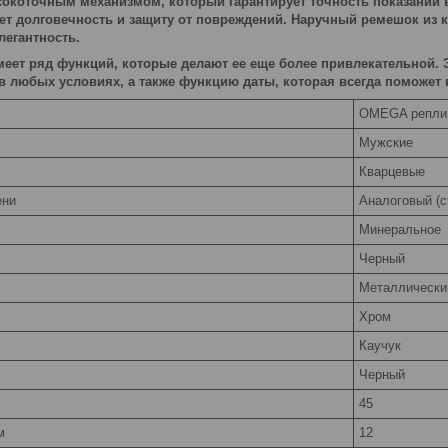
коточным механизмом, который гарантирует точность показаний в
ет долговечность и защиту от повреждений. Наручный ремешок из 
легантность.
меет ряд функций, которые делают ее еще более привлекательной. 
в любых условиях, а также функцию даты, которая всегда поможет
OMEGA репли
Мужские
Кварцевые
ени
Аналоговый (с
Минеральное
Черный
Металлически
Хром
Каучук
Черный
45
м
12