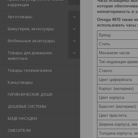
Часы оснащены высо
коррекция
которая обеспечива
неповторимость и э
Автотовары
Omega 4870 также и
использовать часы 
Бижутерия, аксессуары
Бренд
Мобильные аксессуары
Стиль
Товары для домашних
Механизм часов
животных
Тип индикации врем
Товары телемагазина
Стекло
Цвет циферблата
Канцтовары
Корпус (материал)
ГИГИЕНИЧЕСКИЕ ДУШИ
Цвет корпуса
ДУШЕВЫЕ СИСТЕМЫ
Браслет (материал)
Цвет браслета
БИДЕ НАСАДКИ
Ширина корпуса, мм
СМЕСИТЕЛИ
Толщина корпуса, м