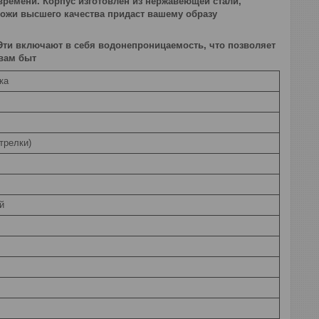
ремени. Корпус изготовлен из нержавеющей стали,
кожи высшего качества придаст вашему образу
Эти включают в себя водонепроницаемость, что позволяет
 вам быт
ка
трелки)
й