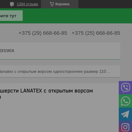
1394 отзыва
Корзина
+375 (29) 668-66-85
+375 (25) 668-66-85
 ОПЛАТА
Одеяло из натуральной овечьей шерсти lanatex с открытым ворсом одностороннее размер 110*140см
 шерсти LANATEX с открытым ворсом
м