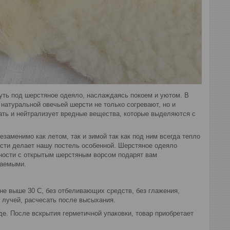
уть под шерстяное одеяло, наслаждаясь покоем и уютом. В
натуральной овечьей шерсти не только согревают, но и
шать и нейтрализует вредные вещества, которые выделяются с
заменимо как летом, так и зимой так как под ним всегда тепло
рсти делает нашу постель особенной. Шерстяное одеяло
ности с открытым шерстяным ворсом подарят вам
ваемыми.
не выше 30 С, без отбеливающих средств, без глажения,
 лучей, расчесать после высыхания.
е. После вскрытия герметичной упаковки, товар приобретает