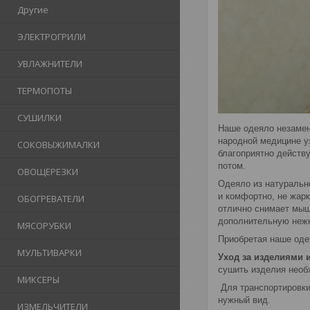
Другие
ЭЛЕКТРОГРИЛИ
УВЛАЖНИТЕЛИ
ТЕРМОПОТЫ
СУШИЛКИ
Наше одеяло незамен
народной медицине у
СОКОВЫЖИМАЛКИ
благоприятно действ
потом.
ОВОЩЕРЕЗКИ
Одеяло из натурально
и комфортно, не жар
ОБОГРЕВАТЕЛИ
отлично снимает мыш
дополнительную нежн
МЯСОРУБКИ
Приобретая наше оде
МУЛЬТИВАРКИ
Уход за изделиями 
сушить изделия необ
МИКСЕРЫ
Для транспортировки
нужный вид.
ИЗМЕЛЬЧИТЕЛИ