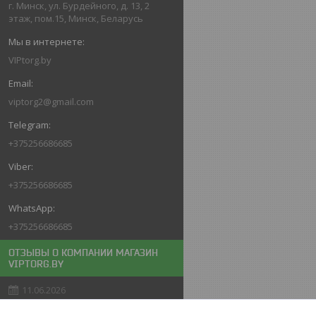
г. Минск, ул. Бурдейного, д. 13, 2
этаж, пом.15, Минск, Беларусь
VIPtorg.by
viptorg2@gmail.com
+375256686685
+375256686685
+375256686685
ОТЗЫВЫ О КОМПАНИИ МАГАЗИН
VIPTORG.BY
11.06.2026
Покупатель