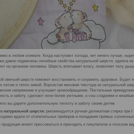
имо в любом климате. Когда наступают холода, нет ничего лучше, нырн
же давно подмечены лечебные свойства натуральной шерсти, одеяла из 
уют на организм человека. Шерсть впитывает влагу, позволяет телу ды
й овечьей шерсти поможет восстановить и сохранить здоровье. Будет не
ко летом и тепло зимой. Ворсистая меховая текстура из натуральной ше
ечное напряжение и улучшает кровообращение. Постельные принадлеж
ость и заботу, сделают ночи более уютными, а сны сладкими и незабы
яло вы дарите дополнительную теплоту и заботу своим детям.
из натуральной шерсти:
рекомендуется ручная деликатная стирка при t 
ходимо вдали от отопительных приборов и попадания прямых солнечных
 продукция может прессоваться и приходить к покупателю в плоском вид