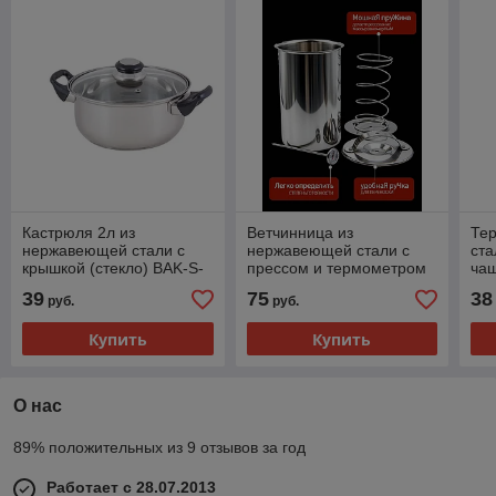
Кастрюля 2л из
Ветчинница из
Те
нержавеющей стали с
нержавеющей стали с
ста
крышкой (стекло) BAK-S-
прессом и термометром
ча
04
39
75
38
руб.
руб.
Купить
Купить
О нас
89% положительных из 9 отзывов за год
Работает с 28.07.2013