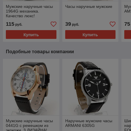
Мужские наручные часы
Часы наручные мужские
Му
1964G механика.
AM
Качество люкс!
115
39
75
руб.
руб.
Купить
Купить
Подобные товары компании
Мужские наручные часы
Наручные мужские часы
Ши
0441G с ремешком из
ARMANI 6305G
на
экокожи. 3 ДИЗАЙНА!
FQ