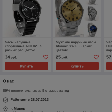
Часы наручные
Мужские наручные часы
Ча
спортивные ADIDAS. 5
Atomax 887G. 5 ярких
DU
разных расцветок!
цветов!
ва
34
25
57
руб.
руб.
Купить
Купить
О нас
89% положительных из 9 отзывов за год
Работает с 28.07.2013
г. Минск