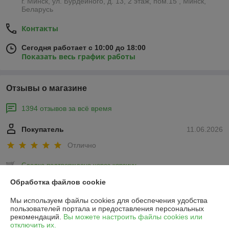
г. Минск, ул. Бурдейного, д. 13, 2 этаж, пом.15 , Минск,
Беларусь
Контакты
Сегодня работает с 10:00 до 18:00
Показать весь график работы
Отзывы о магазине
1394 отзывов за всё время
Покупатель
11.06.2026
Отлично
Сделка подтверждена через корзину
Обработка файлов cookie
Покупатель
27.03.2026
Мы используем файлы cookies для обеспечения удобства
пользователей портала и предоставления персональных
Очень плохо
рекомендаций.
Вы можете настроить файлы cookies или
отключить их.