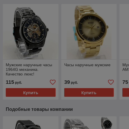
Мужские наручные часы
Часы наручные мужские
Му
1964G механика.
AM
Качество люкс!
115
39
75
руб.
руб.
Купить
Купить
Подобные товары компании