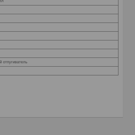
лл
й отпугиватель