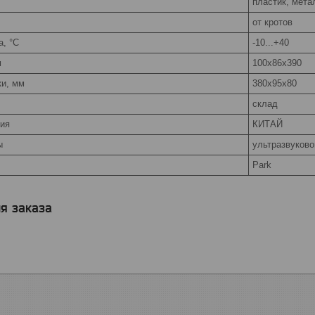
пластик, мета
от кротов
а, °C
-10...+40
м
100х86х390
ки, мм
380х95х80
склад
ия
КИТАЙ
ы
ультразвуково
Park
я заказа