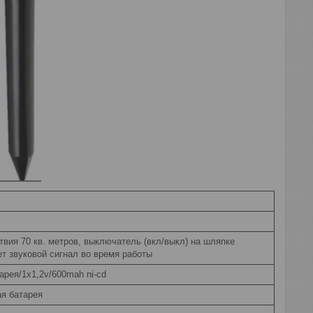
вия 70 кв. метров, выключатель (вкл/выкл) на шляпке
ет звуковой сигнал во время работы
арея/1х1,2v/600mah ni-cd
я батарея