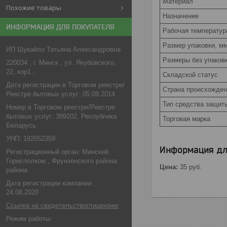
Материал
Похожие товары
Назначение
ИНФОРМАЦИЯ ДЛЯ ПОКУПАТЕЛЯ
Рабочая температур
Размер упаковки, м
ИП Шукайло Татьяна Александровна
Размеры без упаков
220034 , г. Минск , ул. Якубовского,
22, кор1 ,
Складской статус
Дата регистрации в Торговом реестре/
Страна происхожден
Реестре бытовых услуг: 05.08.2014
Тип средства защит
Номер в Торговом реестре/Реестре
бытовых услуг: 389202, Республика
Торговая марка
Беларусь
УНП: 192052359
Информация дл
Регистрационный орган: Минский
Горисполком , Фрунзенского района
Цена:
35
руб.
района .
Дата регистрации компании:
24.08.2020
Ссылка на свидетельство/лицензию
Режим работы: