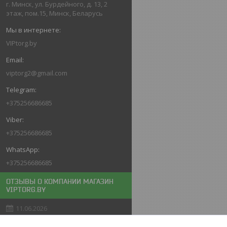
г. Минск, ул. Бурдейного, д. 13, 2
этаж, пом.15, Минск, Беларусь
VIPtorg.by
viptorg2@gmail.com
+375256686685
+375256686685
+375256686685
ОТЗЫВЫ О КОМПАНИИ МАГАЗИН
VIPTORG.BY
11.06.2026
Покупатель