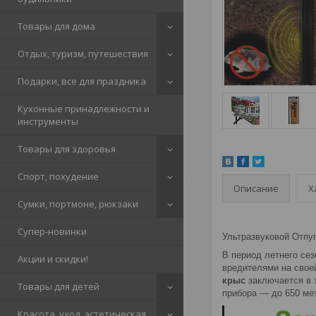
Товары для дома
Отдых, туризм, путешествия
Подарки, все для праздника
Кухонные принадлежности и
инструменты
Товары для здоровья
Спорт, похудение
Описание
Х
Сумки, портмоне, рюкзаки
Супер-новинки
Ультразвуковой Отпу
В период летнего се
Акции и скидки!
вредителями на свое
крыс
заключается в 
Товары для детей
прибора ― до 650 ме
Красота, уход, эстетическая