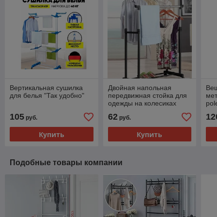
Вертикальная сушилка
Двойная напольная
Ве
для белья "Так удобно"
передвижная стойка для
мет
одежды на колесиках
pol
UNISTOR DUBLIN до 25
105
62
12
руб.
руб.
кг
Купить
Купить
Подобные товары компании