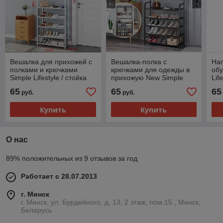
Вешалка для прихожей с
Вешалка-полка с
На
полками и крючками
крючками для одежды в
обу
Simple Lifestyle / стойка
прихожую New Simple
Lif
для вещей
floor Clothes Rack 5
65
65
65
руб.
руб.
ярусов
Купить
Купить
О нас
89% положительных из 9 отзывов за год
Работает с 28.07.2013
г. Минск
г. Минск, ул. Бурдейного, д. 13, 2 этаж, пом.15 , Минск,
Беларусь