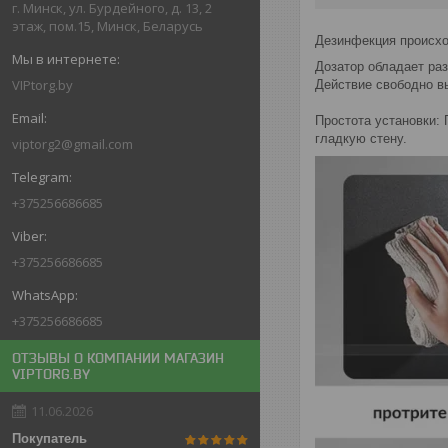
г. Минск, ул. Бурдейного, д. 13, 2
этаж, пом.15, Минск, Беларусь
Дезинфекция происхо
Дозатор обладает раз
VIPtorg.by
Действие свободно в
Простота установки: 
гладкую стену.
viptorg2@gmail.com
+375256686685
+375256686685
+375256686685
ОТЗЫВЫ О КОМПАНИИ МАГАЗИН
VIPTORG.BY
11.06.2026
Покупатель