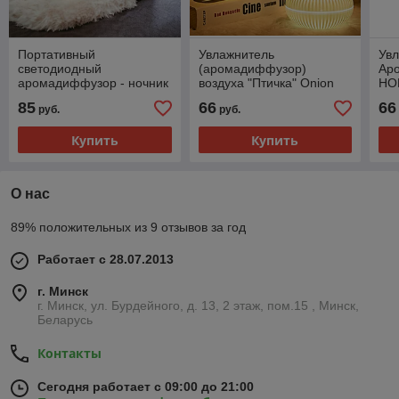
Портативный
Увлажнитель
Увл
светодиодный
(аромадиффузор)
Ар
аромадиффузор - ночник
воздуха "Птичка" Onion
HO
" Пламя свечи"
Humidifier с функцией
85
66
66
руб.
руб.
(увлажнитель воздуха
ночника 300 ml
ароматический) USB
Купить
Купить
DQ702
О нас
89% положительных из 9 отзывов за год
Работает с 28.07.2013
г. Минск
г. Минск, ул. Бурдейного, д. 13, 2 этаж, пом.15 , Минск,
Беларусь
Контакты
Сегодня работает с 09:00 до 21:00