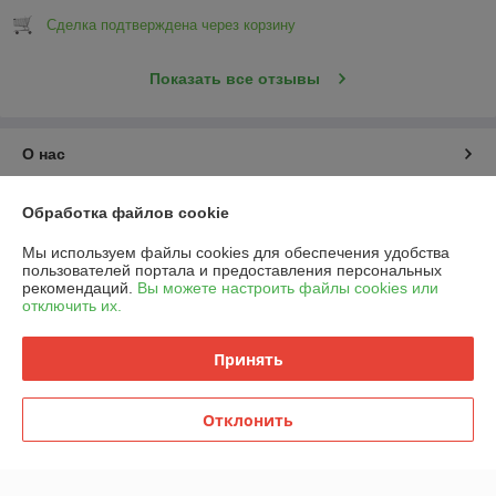
Сделка подтверждена через корзину
Показать все отзывы
О нас
Контакты
Обработка файлов cookie
Мы используем файлы cookies для обеспечения удобства
Доставка и оплата
пользователей портала и предоставления персональных
рекомендаций.
Вы можете настроить файлы cookies или
отключить их.
График работы
Принять
Полная версия сайта
Политика обработки cookies
Отклонить
Сайт создан на платформе Deal.by