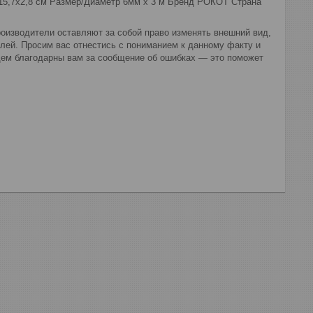
9x15,7x2,8 см Размер/Диаметр 6мм х 3 м Бренд РОКОТ Страна
оизводители оставляют за собой право изменять внешний вид,
лей. Просим вас отнестись с пониманием к данному факту и
дем благодарны вам за сообщение об ошибках — это поможет