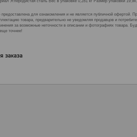
риал Углеродистая сталь Вес в упаковке 0,281 кг Размер упаковки 19,
 предоставлена для ознакомления и не является публичной офертой. Пр
мплектацию товара, предварительно не уведомляя продавцов и потребите
винения за возможные неточности в описании и фотографиях товара. Бу
еще точнее!
я заказа