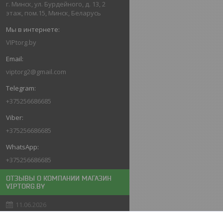
г. Минск, ул. Бурдейного, д. 13, 2
этаж, пом.15, Минск, Беларусь
VIPtorg.by
viptorg2@gmail.com
+375256686685
+375256686685
+375256686685
ОТЗЫВЫ О КОМПАНИИ МАГАЗИН
VIPTORG.BY
11.06.2026
Покупатель