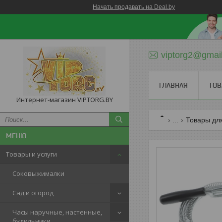
Начать продавать на Deal.by
viptorg2@gmai
ГЛАВНАЯ
ТОВ
Интернет-магазин VIPTORG.BY
...
Товары дл
Товары и услуги
Соковыжималки
Сад и огород
Часы наручные, настенные,
будильники