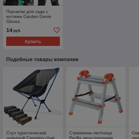
Перчатки для сада с
когтями Garden Genie
Gloves
14
руб.
Купить
Подобные товары компании
Стул туристический
Стремянка-лестница
Ска
складной Camping chair
Perilla двухсторонняя
пе