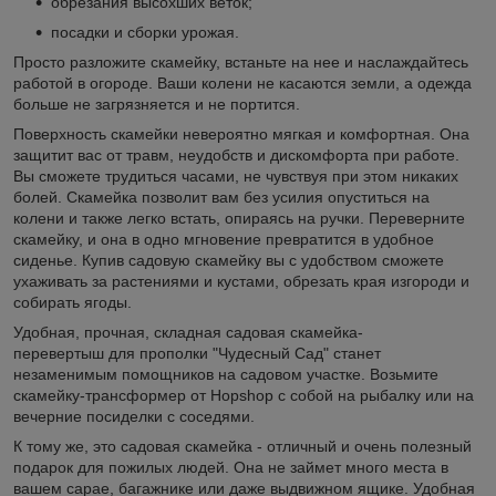
обрезания высохших веток;
посадки и сборки урожая.
Просто разложите скамейку, встаньте на нее и наслаждайтесь
работой в огороде. Ваши колени не касаются земли, а одежда
больше не загрязняется и не портится.
Поверхность скамейки невероятно мягкая и комфортная. Она
защитит вас от травм, неудобств и дискомфорта при работе.
Вы сможете трудиться часами, не чувствуя при этом никаких
болей. Скамейка позволит вам без усилия опуститься на
колени и также легко встать, опираясь на ручки. Переверните
скамейку, и она в одно мгновение превратится в удобное
сиденье. Купив садовую скамейку вы с удобством сможете
ухаживать за растениями и кустами, обрезать края изгороди и
собирать ягоды.
Удобная, прочная, складная садовая скамейка-
перевертыш для прополки "Чудесный Сад" станет
незаменимым помощников на садовом участке. Возьмите
скамейку-трансформер от Hopshop с собой на рыбалку или на
вечерние посиделки с соседями.
К тому же, это садовая скамейка - отличный и очень полезный
подарок для пожилых людей. Она не займет много места в
вашем сарае, багажнике или даже выдвижном ящике. Удобная