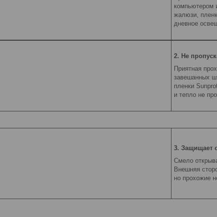
компьютером и
жалюзи, пленк
дневное осве
2. Не пропуск
Приятная прох
завешанных шт
пленки Sunpro
и тепло не про
3. Защищает 
Смело открыва
Внешняя сторо
но прохожие н