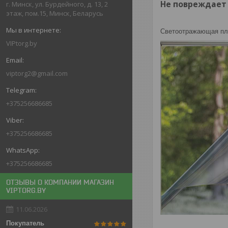
Не повреждает 
г. Минск, ул. Бурдейного, д. 13, 2
этаж, пом.15, Минск, Беларусь
Светоотражающая пле
VIPtorg.by
viptorg2@gmail.com
+375256686685
+375256686685
+375256686685
ОТЗЫВЫ О КОМПАНИИ МАГАЗИН
VIPTORG.BY
11.06.2026
Покупатель