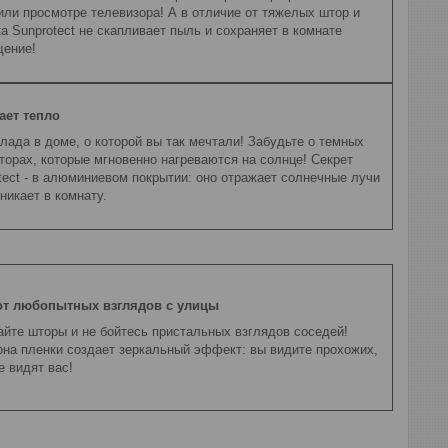
ли просмотре телевизора! А в отличие от тяжелых штор и
а Sunprotect не скапливает пыль и сохраняет в комнате
щение!
ает тепло
лада в доме, о которой вы так мечтали! Забудьте о темных
орах, которые мгновенно нагреваются на солнце! Секрет
tect - в алюминиевом покрытии: оно отражает солнечные лучи
никает в комнату.
от любопытных взглядов с улицы
йте шторы и не бойтесь пристальных взглядов соседей!
на пленки создает зеркальный эффект: вы видите прохожих,
е видят вас!