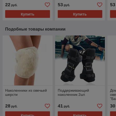
22
53
53
руб.
руб.
Купить
Купить
Подобные товары компании
Наколенники из овечьей
Поддерживающий
Дом
шерсти
наколенник 2шт.
ов
"Ба
бо
28
41
30
руб.
руб.
Купить
Купить