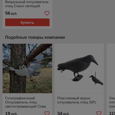
Визуальный отпугиватель
птиц Сокол летящий
56
руб.
Купить
Подобные товары компании
Голографиечский
Пластиковый ворон
Ул
Отпугиватель птиц
отпугиватель птиц SiPL
отп
светоотражающий Сова
спе
,мл
19
34
11
руб.
руб.
Sol