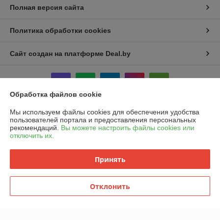
Полная версия сайта
Политика обработки cookies
Сайт создан на платформе Deal.by
Обработка файлов cookie
Мы используем файлы cookies для обеспечения удобства
Информация для покупателя
пользователей портала и предоставления персональных
рекомендаций.
Вы можете настроить файлы cookies или
Индивидуальный предприниматель:
ИП Шукайло Татьяна
отключить их.
Александровна
220034 , г. Минск , ул. Якубовского, 22, кор1 ,
Принять
Регистрационный номер ЕГР: 192052359
УНП: 192052359
Отклонить
Регистрационный орган: Минский Горисполком , Фрунзенского района
района .
Дата регистрации компании: 24.08.2020