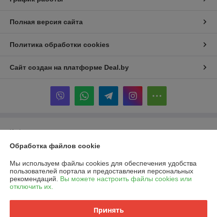
Полная версия сайта
Политика обработки cookies
Сайт создан на платформе Deal.by
Информация для покупателя
Обработка файлов cookie
Индивидуальный предприниматель:
ИП Шукайло Татьяна
Александровна
220034 , г. Минск , ул. Якубовского, 22, кор1 ,
Мы используем файлы cookies для обеспечения удобства
пользователей портала и предоставления персональных
Регистрационный номер ЕГР: 192052359
рекомендаций.
Вы можете настроить файлы cookies или
отключить их.
УНП: 192052359
Регистрационный орган: Минский Горисполком , Фрунзенского района
Принять
района .