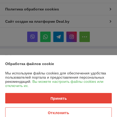
Политика обработки cookies
Сайт создан на платформе Deal.by
Информация для покупателя
Обработка файлов cookie
Индивидуальный предприниматель:
ИП Шукайло Татьяна
Александровна
220034 , г. Минск , ул. Якубовского, 22, кор1 ,
Мы используем файлы cookies для обеспечения удобства
пользователей портала и предоставления персональных
Регистрационный номер ЕГР: 192052359
рекомендаций.
Вы можете настроить файлы cookies или
отключить их.
УНП: 192052359
Регистрационный орган: Минский Горисполком , Фрунзенского района
Принять
района .
Дата регистрации компании: 24.08.2020
Отклонить