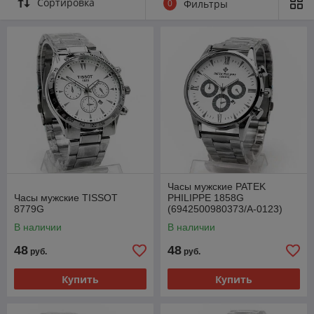
Сортировка
0
Фильтры
Здесь вы найдете для себя идеальную модель часов
которая подойдет именно вам!
Часы мужские PATEK
Часы мужские TISSOT
PHILIPPE 1858G
8779G
(6942500980373/A-0123)
хром + черн.
В наличии
В наличии
48
48
руб.
руб.
Купить
Купить