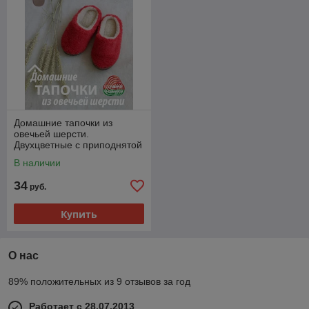
Домашние тапочки из
овечьей шерсти.
Двухцветные с приподнятой
пяткой. Цвет коралловый/
В наличии
белый
34
руб.
Купить
О нас
89% положительных из 9 отзывов за год
Работает с 28.07.2013