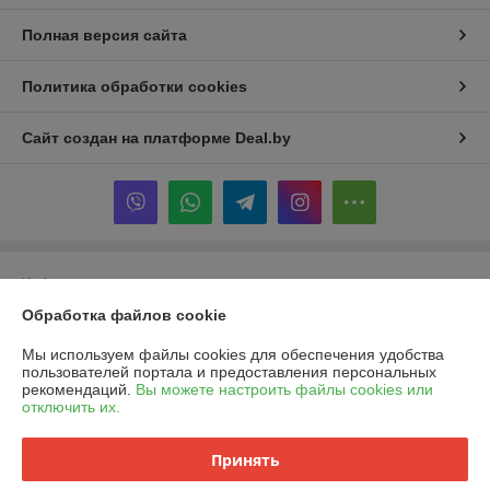
Полная версия сайта
Политика обработки cookies
Сайт создан на платформе Deal.by
Информация для покупателя
Обработка файлов cookie
Индивидуальный предприниматель:
ИП Шукайло Татьяна
Александровна
220034 , г. Минск , ул. Якубовского, 22, кор1 ,
Мы используем файлы cookies для обеспечения удобства
пользователей портала и предоставления персональных
Регистрационный номер ЕГР: 192052359
рекомендаций.
Вы можете настроить файлы cookies или
отключить их.
УНП: 192052359
Регистрационный орган: Минский Горисполком , Фрунзенского района
Принять
района .