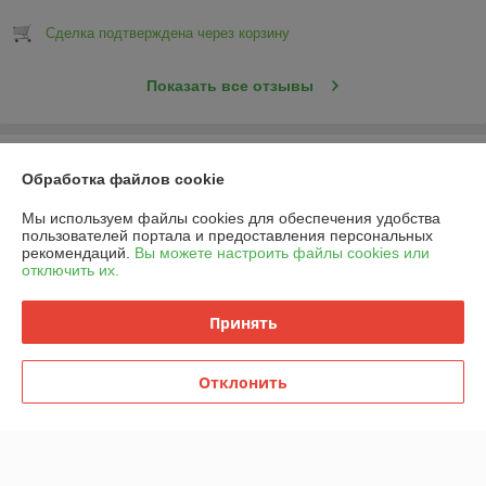
Сделка подтверждена через корзину
Показать все отзывы
О нас
Обработка файлов cookie
Контакты
Мы используем файлы cookies для обеспечения удобства
пользователей портала и предоставления персональных
рекомендаций.
Вы можете настроить файлы cookies или
Доставка и оплата
отключить их.
График работы
Принять
Полная версия сайта
Отклонить
Политика обработки cookies
Сайт создан на платформе Deal.by