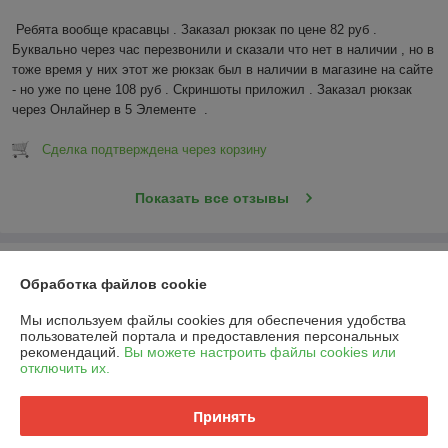
Ребята вообще красавцы . Заказал рюкзак по цене 82 руб . 
Буквально через час перезвонили и сказали что нет в наличии , но в 
тоже время у них этот же рюкзак был в наличии в магазине на сайте 
- но уже по цене 108 руб . Скриншоты приложил . Заказал рюкзак 
через Онлайнер в 5 Элементе  .
Сделка подтверждена через корзину
Показать все отзывы
О нас
Обработка файлов cookie
Контакты
Мы используем файлы cookies для обеспечения удобства
пользователей портала и предоставления персональных
рекомендаций.
Вы можете настроить файлы cookies или
Доставка и оплата
отключить их.
График работы
Принять