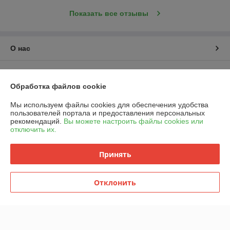
Показать все отзывы
О нас
Контакты
Обработка файлов cookie
Доставка и оплата
Мы используем файлы cookies для обеспечения удобства
пользователей портала и предоставления персональных
График работы
рекомендаций.
Вы можете настроить файлы cookies или
отключить их.
Полная версия сайта
Принять
Политика обработки cookies
Отклонить
Сайт создан на платформе Deal.by