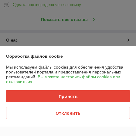
Сделка подтверждена через корзину
Показать все отзывы
О нас
Контакты
Обработка файлов cookie
Мы используем файлы cookies для обеспечения удобства
Доставка и оплата
пользователей портала и предоставления персональных
рекомендаций.
Вы можете настроить файлы cookies или
отключить их.
График работы
Принять
Полная версия сайта
Политика обработки cookies
Отклонить
Сайт создан на платформе Deal.by