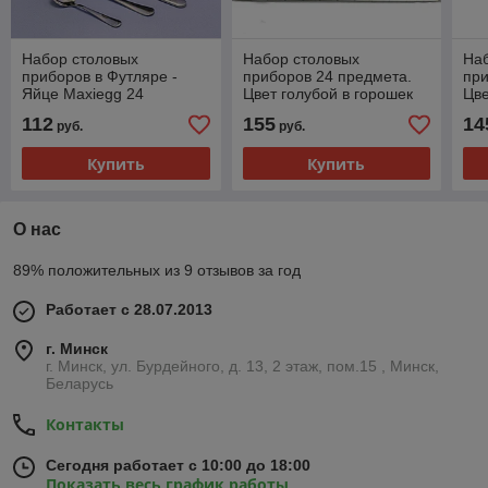
Набор столовых
Набор столовых
На
приборов в Футляре -
приборов 24 предмета.
при
Яйце Maxiegg 24
Цвет голубой в горошек
Цв
предмета / Премиум
112
155
14
руб.
руб.
класс
Купить
Купить
О нас
89% положительных из 9 отзывов за год
Работает с 28.07.2013
г. Минск
г. Минск, ул. Бурдейного, д. 13, 2 этаж, пом.15 , Минск,
Беларусь
Контакты
Сегодня работает с 10:00 до 18:00
Показать весь график работы